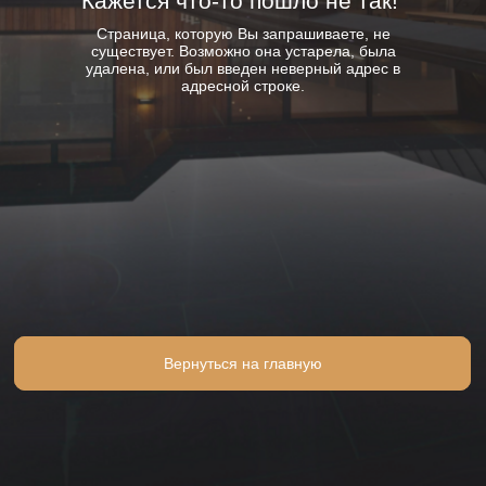
Кажется что-то пошло не так!
Страница, которую Вы запрашиваете, не
существует. Возможно она устарела, была
удалена, или был введен неверный адрес в
адресной строке.
Вернуться на главную
Вернуться на главную