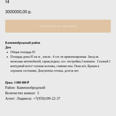
5)
3000000,00
р.
Записаться на просмотр
Каменнобродский район
Дом
Общая площадь 65
Площадь дома 65 кв.м., земли - 4 сот. не приватизирована. Заезд на
несколько автомобилей, гараж,подвал, хоз. постройки,3 комнаты . Газовый 1
контурный котел+газовая колонка, сливная яма. Окна м/п, Крыша в
хорошем состоянии. Документы готовы, долгов нет.
Цена: 3 000 000 ₽
Район: Каменнобродский
Количество комнат: 3
Агент: Людмила: +7(959)109-22-37